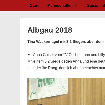
↓
Hauptnavigation
Start
Mannschaften
Saison In
Zum
Inhalt
Albgau 2018
Tina Wackernagel mit 3:1 Siegen, aber dem s
Mit Anna Gaiser vom TV Öschelbronn und Lilly
Mit einem 3:2 Siege gegen Anna und eine deutl
’nur‘ der 3te Rang, der sich aber betrachtet 