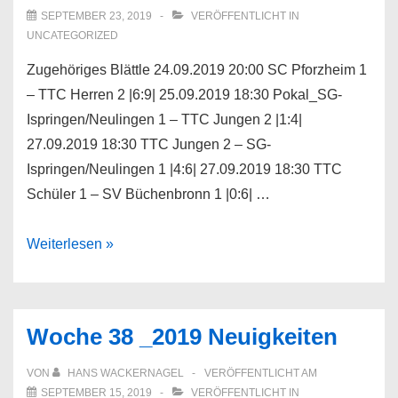
SEPTEMBER 23, 2019
VERÖFFENTLICHT IN
UNCATEGORIZED
Zugehöriges Blättle 24.09.2019 20:00 SC Pforzheim 1
– TTC Herren 2 |6:9| 25.09.2019 18:30 Pokal_SG-
Ispringen/Neulingen 1 – TTC Jungen 2 |1:4|
27.09.2019 18:30 TTC Jungen 2 – SG-
Ispringen/Neulingen 1 |4:6| 27.09.2019 18:30 TTC
Schüler 1 – SV Büchenbronn 1 |0:6| …
Woche
Weiterlesen »
39
_2019
Neuigkeiten
Woche 38 _2019 Neuigkeiten
VON
HANS WACKERNAGEL
VERÖFFENTLICHT AM
SEPTEMBER 15, 2019
VERÖFFENTLICHT IN