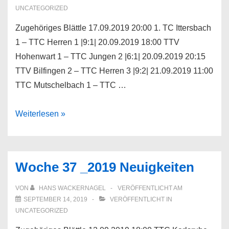
UNCATEGORIZED
Zugehöriges Blättle 17.09.2019 20:00 1. TC Ittersbach
1 – TTC Herren 1 |9:1| 20.09.2019 18:00 TTV
Hohenwart 1 – TTC Jungen 2 |6:1| 20.09.2019 20:15
TTV Bilfingen 2 – TTC Herren 3 |9:2| 21.09.2019 11:00
TTC Mutschelbach 1 – TTC …
Woche
Weiterlesen »
38
_2019
Neuigkeiten
Woche 37 _2019 Neuigkeiten
VON
HANS WACKERNAGEL
VERÖFFENTLICHT AM
SEPTEMBER 14, 2019
VERÖFFENTLICHT IN
UNCATEGORIZED