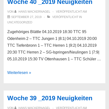
Woche 40 _2019 Neuigkeiten
VON
HANS WACKERNAGEL
VERÖFFENTLICHT AM
SEPTEMBER 27, 2019
VERÖFFENTLICHT IN
UNCATEGORIZED
Zugehöriges Blättle 04.10.2019 18:30 TTC 95
Odenheim 2 – TTC Jungen 1 |8:1| 04.10.2019 20:00
TTC Tiefenbronn 1 – TTC Herren 1 |9:2| 04.10.2019
20:30 TTC Herren 2 – SG-Ispringen/Neulingen 1 |7:9|
05.10.2019 15:30 TV Ottenhausen 1 – TTC Schüler …
Woche
Weiterlesen »
40
_2019
Neuigkeiten
Woche 39 _2019 Neuigkeiten
VON
HANS WACKERNAGEL
VERÖFFENTLICHT AM