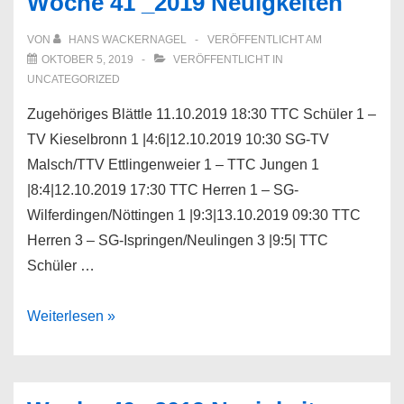
Woche 41 _2019 Neuigkeiten
VON
HANS WACKERNAGEL
VERÖFFENTLICHT AM
OKTOBER 5, 2019
VERÖFFENTLICHT IN
UNCATEGORIZED
Zugehöriges Blättle 11.10.2019 18:30 TTC Schüler 1 –
TV Kieselbronn 1 |4:6|12.10.2019 10:30 SG-TV
Malsch/TTV Ettlingenweier 1 – TTC Jungen 1
|8:4|12.10.2019 17:30 TTC Herren 1 – SG-
Wilferdingen/Nöttingen 1 |9:3|13.10.2019 09:30 TTC
Herren 3 – SG-Ispringen/Neulingen 3 |9:5| TTC
Schüler …
Woche
Weiterlesen »
41
_2019
Neuigkeiten