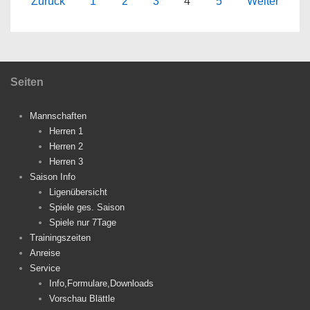
Beitragsnavigation
Zurück
1
2
3
4
5
Weiter
Seiten
Mannschaften
Herren 1
Herren 2
Herren 3
Saison Info
Ligenübersicht
Spiele ges. Saison
Spiele nur 7Tage
Trainingszeiten
Anreise
Service
Info,Formulare,Downloads
Vorschau Blättle