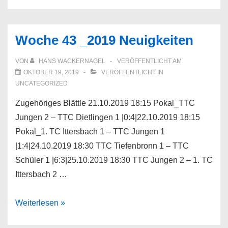
Woche 43 _2019 Neuigkeiten
VON
HANS WACKERNAGEL
VERÖFFENTLICHT AM
OKTOBER 19, 2019
VERÖFFENTLICHT IN
UNCATEGORIZED
Zugehöriges Blättle 21.10.2019 18:15 Pokal_TTC
Jungen 2 – TTC Dietlingen 1 |0:4|22.10.2019 18:15
Pokal_1. TC Ittersbach 1 – TTC Jungen 1
|1:4|24.10.2019 18:30 TTC Tiefenbronn 1 – TTC
Schüler 1 |6:3|25.10.2019 18:30 TTC Jungen 2 – 1. TC
Ittersbach 2 …
Woche
Weiterlesen »
43