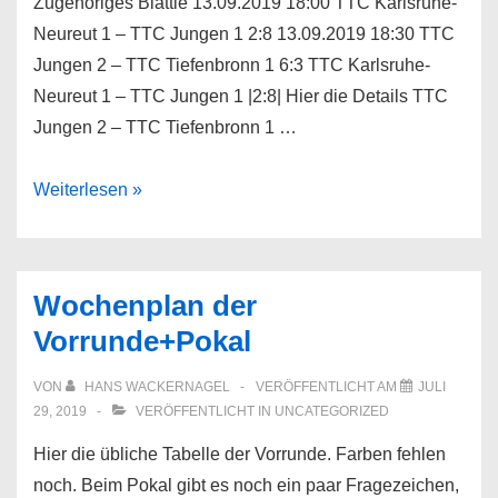
Zugehöriges Blättle 13.09.2019 18:00 TTC Karlsruhe-
Neureut 1 – TTC Jungen 1 2:8 13.09.2019 18:30 TTC
Jungen 2 – TTC Tiefenbronn 1 6:3 TTC Karlsruhe-
Neureut 1 – TTC Jungen 1 |2:8| Hier die Details TTC
Jungen 2 – TTC Tiefenbronn 1 …
Woche
Weiterlesen »
37
_2019
Neuigkeiten
Wochenplan der
Vorrunde+Pokal
VON
HANS WACKERNAGEL
VERÖFFENTLICHT AM
JULI
29, 2019
VERÖFFENTLICHT IN
UNCATEGORIZED
Hier die übliche Tabelle der Vorrunde. Farben fehlen
noch. Beim Pokal gibt es noch ein paar Fragezeichen,