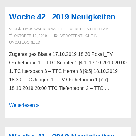
_2019
Neuigkeiten
Woche 42 _2019 Neuigkeiten
VON
HANS WACKERNAGEL
VERÖFFENTLICHT AM
OKTOBER 13, 2019
VERÖFFENTLICHT IN
UNCATEGORIZED
Zugehöriges Blättle 17.10.2019 18:30 Pokal_TV
Öschelbronn 1 – TTC Schüler 1 |4:1| 17.10.2019 20:00
1. TC Ittersbach 3 – TTC Herren 3 |9:5| 18.10.2019
18:30 TTC Jungen 1 – TV Öschelbronn 1 |7:7|
18.10.2019 20:00 TTC Tiefenbronn 2 – TTC …
Woche
Weiterlesen »
42
_2019
Neuigkeiten