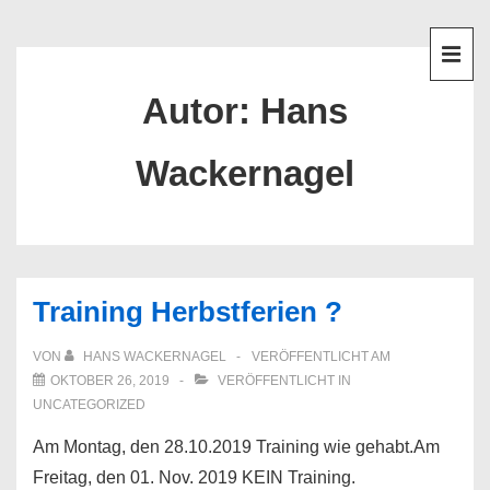
↓
Hauptnavigation
Zum
Inhalt
ME
Autor:
Hans
Wackernagel
Training Herbstferien ?
VON
HANS WACKERNAGEL
VERÖFFENTLICHT AM
OKTOBER 26, 2019
VERÖFFENTLICHT IN
UNCATEGORIZED
Am Montag, den 28.10.2019 Training wie gehabt.Am
Freitag, den 01. Nov. 2019 KEIN Training.