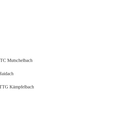
 TTC Mutschelbach
Haidach
 / TTG Kämpfelbach