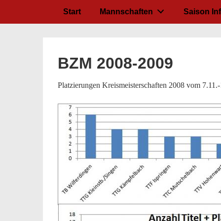
↓
Hauptnavigation
Start
Mannschaften
Saison In
Zum
Inhalt
BZM 2008-2009
Platzierungen Kreismeisterschaften 2008 vom 7.11.