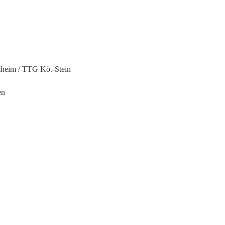
zheim / TTG Kö.-Stein
en