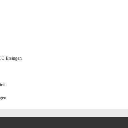
TTC Ersingen
tein
ngen