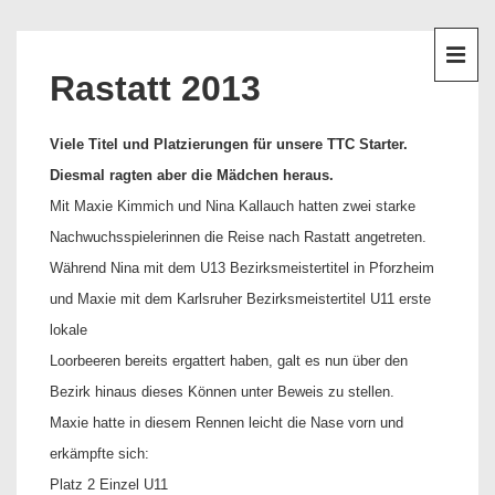
↓
Hauptnavigation
Zum
Inhalt
ME
Rastatt 2013
Viele Titel und Platzierungen für unsere TTC Starter.
Diesmal ragten aber die Mädchen heraus.
Mit Maxie Kimmich und Nina Kallauch hatten zwei starke
Nachwuchsspielerinnen die Reise nach Rastatt angetreten.
Während Nina mit dem U13 Bezirksmeistertitel in Pforzheim
und Maxie mit dem Karlsruher Bezirksmeistertitel U11 erste
lokale
Loorbeeren bereits ergattert haben, galt es nun über den
Bezirk hinaus dieses Können unter Beweis zu stellen.
Maxie hatte in diesem Rennen leicht die Nase vorn und
erkämpfte sich:
Platz 2 Einzel U11