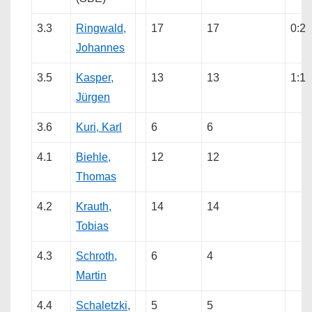
3.3
Ringwald,
17
17
0:2
Johannes
3.5
Kasper,
13
13
1:1
Jürgen
3.6
Kuri, Karl
6
6
4.1
Biehle,
12
12
Thomas
4.2
Krauth,
14
14
Tobias
4.3
Schroth,
6
4
Martin
4.4
Schaletzki,
5
5