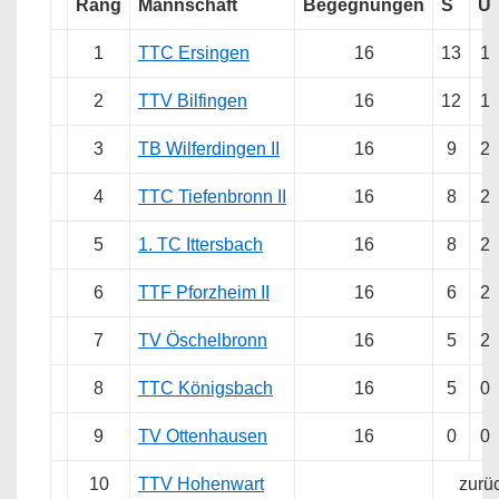
Rang
Mannschaft
Begegnungen
S
U
1
TTC Ersingen
16
13
1
2
TTV Bilfingen
16
12
1
3
TB Wilferdingen II
16
9
2
4
TTC Tiefenbronn II
16
8
2
5
1. TC Ittersbach
16
8
2
6
TTF Pforzheim II
16
6
2
7
TV Öschelbronn
16
5
2
8
TTC Königsbach
16
5
0
9
TV Ottenhausen
16
0
0
10
TTV Hohenwart
zurü