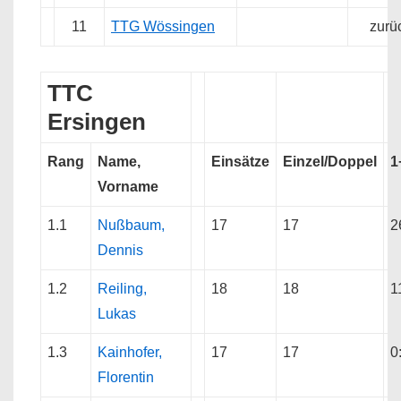
11
TTG Wössingen
zurü
TTC
Ersingen
Rang
Name,
Einsätze
Einzel/Doppel
1
Vorname
1.1
Nußbaum,
17
17
2
Dennis
1.2
Reiling,
18
18
1
Lukas
1.3
Kainhofer,
17
17
0
Florentin