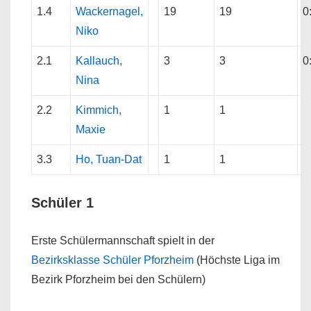
1.4
Wackernagel,
19
19
0
Niko
2.1
Kallauch,
3
3
0
Nina
2.2
Kimmich,
1
1
Maxie
3.3
Ho, Tuan-Dat
1
1
Schüler 1
Erste Schülermannschaft spielt in der
Bezirksklasse Schüler Pforzheim
(Höchste Liga im
Bezirk Pforzheim bei den Schülern)