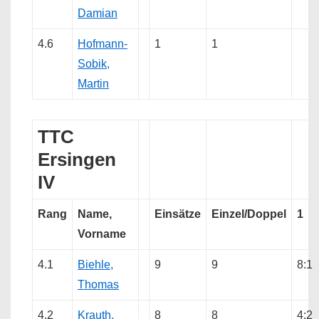
Damian
4.6
Hofmann-
1
1
Sobik,
Martin
TTC
Ersingen
IV
Rang
Name,
Einsätze
Einzel/Doppel
1
Vorname
4.1
Biehle,
9
9
8:1
Thomas
4.2
Krauth,
8
8
4:2