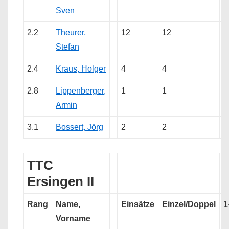
Sven
2.2
Theurer,
12
12
Stefan
2.4
Kraus, Holger
4
4
2.8
Lippenberger,
1
1
Armin
3.1
Bossert, Jörg
2
2
TTC
Ersingen II
Rang
Name,
Einsätze
Einzel/Doppel
1
Vorname