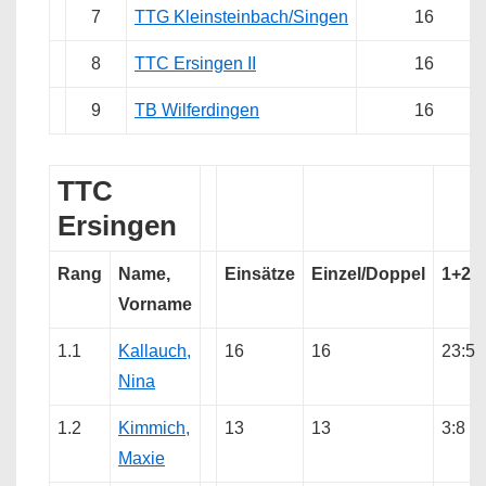
7
TTG Kleinsteinbach/Singen
16
8
TTC Ersingen II
16
9
TB Wilferdingen
16
TTC
Ersingen
Rang
Name,
Einsätze
Einzel/Doppel
1+2
Vorname
1.1
Kallauch,
16
16
23:5
Nina
1.2
Kimmich,
13
13
3:8
Maxie