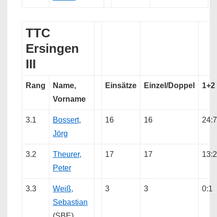
TTC
Ersingen
III
Rang
Name,
Einsätze
Einzel/Doppel
1+2
Vorname
3.1
Bossert,
16
16
24:7
Jörg
3.2
Theurer,
17
17
13:
Peter
3.3
Weiß,
3
3
0:1
Sebastian
(SBE)