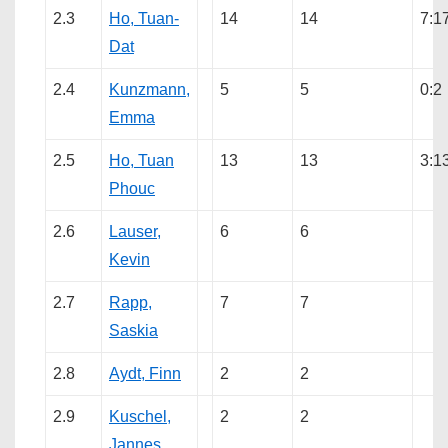
2.3
Ho, Tuan-
14
14
7:1
Dat
2.4
Kunzmann,
5
5
0:2
Emma
2.5
Ho, Tuan
13
13
3:1
Phouc
2.6
Lauser,
6
6
Kevin
2.7
Rapp,
7
7
Saskia
2.8
Aydt, Finn
2
2
2.9
Kuschel,
2
2
Jannes