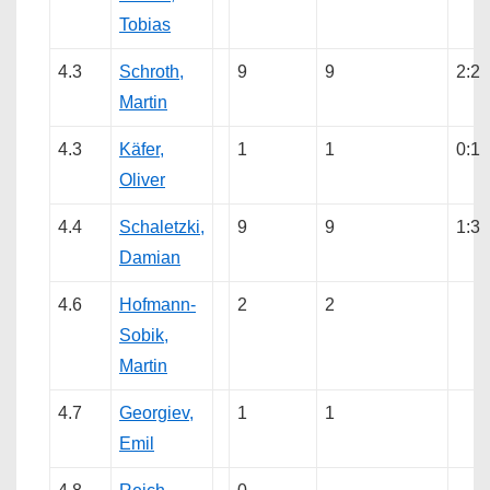
Tobias
4.3
Schroth,
9
9
2:2
Martin
4.3
Käfer,
1
1
0:1
Oliver
4.4
Schaletzki,
9
9
1:3
Damian
4.6
Hofmann-
2
2
Sobik,
Martin
4.7
Georgiev,
1
1
Emil