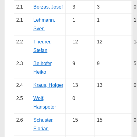
2.1
Borzas, Josef
3
3
0
2.1
Lehmann,
1
1
1
Sven
2.2
Theurer,
12
12
1
Stefan
2.3
Beihofer,
9
9
5
Heiko
2.4
Kraus, Holger
13
13
0
2.5
Wolf,
0
Hanspeter
2.6
Schuster,
15
15
0
Florian