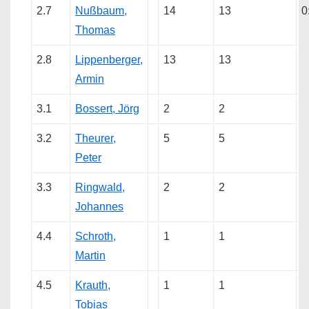
2.7
Nußbaum,
14
13
0
Thomas
2.8
Lippenberger,
13
13
Armin
3.1
Bossert, Jörg
2
2
3.2
Theurer,
5
5
Peter
3.3
Ringwald,
2
2
Johannes
4.4
Schroth,
1
1
Martin
4.5
Krauth,
1
1
Tobias