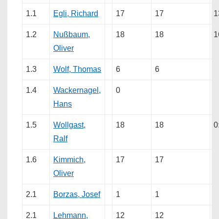
1.1
Egli, Richard
17
17
1
1.2
Nußbaum,
18
18
1
Oliver
1.3
Wolf, Thomas
6
6
1.4
Wackernagel,
0
Hans
1.5
Wollgast,
18
18
0
Ralf
1.6
Kimmich,
17
17
Oliver
2.1
Borzas, Josef
1
1
2.1
Lehmann,
12
12