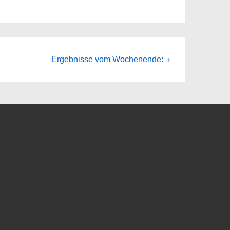
Nächster
Ergebnisse vom Wochenende: ›
Beitrag
ist