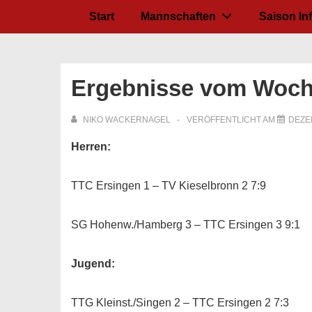
↓
Hauptnavigation
Start
Mannschaften
Saison In
Zum
Inhalt
Ergebnisse vom Woc
NIKO WACKERNAGEL
VERÖFFENTLICHT AM
DEZE
Herren:
TTC Ersingen 1 – TV Kieselbronn 2 7:9
SG Hohenw./Hamberg 3 – TTC Ersingen 3 9:1
Jugend:
TTG Kleinst./Singen 2 – TTC Ersingen 2 7:3