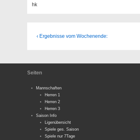
hk
Beitragsnavigation
Vorheriger
‹ Ergebnisse vom Wochenende:
Beitrag
ist
Seiten
Mannschaften
Herren 1
Herren 2
Herren 3
Saison Info
Ligenübersicht
Spiele ges. Saison
Spiele nur 7Tage