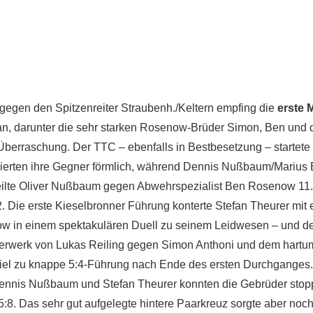
gen den Spitzenreiter Straubenh./Keltern empfing die
erste 
 an, darunter die sehr starken Rosenow-Brüder Simon, Ben und de
Überraschung. Der TTC – ebenfalls in Bestbesetzung – startete 
ierten ihre Gegner förmlich, während Dennis Nußbaum/Marius Bo
eilte Oliver Nußbaum gegen Abwehrspezialist Ben Rosenow 11.6,
2. Die erste Kieselbronner Führung konterte Stefan Theurer mi
ow in einem spektakulären Duell zu seinem Leidwesen – und de
euerwerk von Lukas Reiling gegen Simon Anthoni und dem hart
viel zu knappe 5:4-Führung nach Ende des ersten Durchganges. 
is Nußbaum und Stefan Theurer konnten die Gebrüder stoppe
 5:8. Das sehr gut aufgelegte hintere Paarkreuz sorgte aber noc