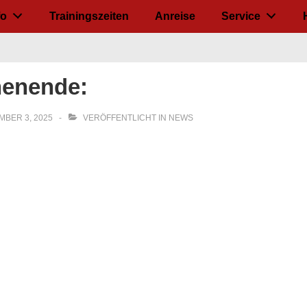
fo
Trainingszeiten
Anreise
Service
henende:
MBER 3, 2025
VERÖFFENTLICHT IN
NEWS