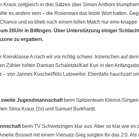
r Kraus zeitgleich in drei Sätzen über Simon Anthoni triumphi
llte es anders sein – die Rosenows das letzte Wort hatten. Geg
hance und so blieb nach einem tollen Match nur eine knappe 
um 20Uhr in Bilfingen. Über Unterstützung einiger Schla
szone zu ergattern.
der Kreisklasse A nach wir vor richtig schwer. Inzwischen auf de
n Zähler holten Damian Schaletzki/Karl Kuri in den Anfangsdo
 – von Jannes Kuschel/Nils Lutzweiler. Ebenfalls hauchzart unt
e
zweite Jugendmannschaft
beim Spitzenteam Kleinst./Singen
lten Stina Kraus (2x) und Samuel Burkhardt.
nnschaft
beim TV Schwetzingen klar aus. Aber so klar wie es
Amelie Bossert mit einem Viersatz-Sieg sorgten für das 2:0. Al