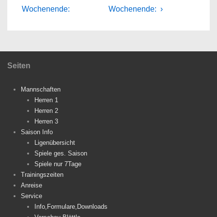
Beitrag
Beitrag
Wochenende:
Wochenende: ›
ist
ist
Seiten
Mannschaften
Herren 1
Herren 2
Herren 3
Saison Info
Ligenübersicht
Spiele ges. Saison
Spiele nur 7Tage
Trainingszeiten
Anreise
Service
Info,Formulare,Downloads