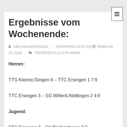
↓
Hauptnavigation
Zum
Inhalt
Ergebnisse vom
ME
Wochenende:
NIKO WACKERNAGEL
VERÖFFENTLICHT AM
FEBRUAR
25, 2026
VERÖFFENTLICHT IN
NEWS
Herren:
TTG Kleinst./Singen 6 – TTC Ersingen 1 7:9
TTC Ersingen 3 – SG Wilferd./Nöttingen 2 4:9
Jugend: