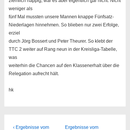
ziemlich happig, war es aber eigentlich gar nicht. Nicht
weniger als
fünf Mal mussten unsere Mannen knappe Fünfsatz-
Niederlagen hinnehmen. So blieben nur zwei Erfolge,
erziel
durch Jörg Bossert und Peter Theurer. So klebt der
TTC 2 weiter auf Rang neun in der Kreisliga-Tabelle,
was
weiterhin die Chancen auf den Klassenerhalt über die
Relegation aufrecht hält.
hk
Beitragsnavigation
Vorheriger
Nächster
‹ Ergebnisse vom
Ergebnisse vom