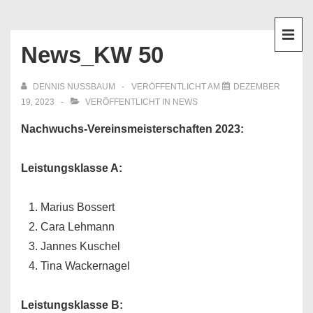
↓
Hauptnavigation
Zum
Inhalt
News_KW 50
ME
DENNIS NUSSBAUM
VERÖFFENTLICHT AM
DEZEMBER
19, 2023
VERÖFFENTLICHT IN
NEWS
Nachwuchs-Vereinsmeisterschaften 2023:
Leistungsklasse A:
Marius Bossert
Cara Lehmann
Jannes Kuschel
Tina Wackernagel
Leistungsklasse B: