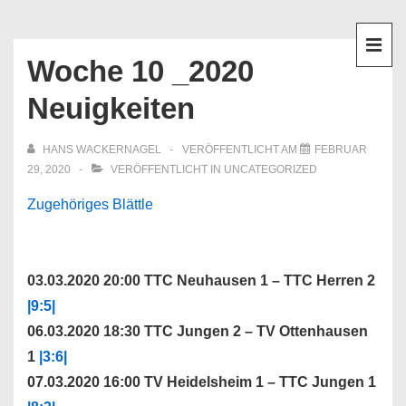
↓
Hauptnavigation
Zum
Inhalt
Woche 10 _2020
ME
Neuigkeiten
HANS WACKERNAGEL
VERÖFFENTLICHT AM
FEBRUAR
29, 2020
VERÖFFENTLICHT IN
UNCATEGORIZED
Zugehöriges Blättle
03.03.2020 20:00 TTC Neuhausen 1 – TTC Herren 2
|9:5|
06.03.2020 18:30 TTC Jungen 2 – TV Ottenhausen
1
|3:6|
07.03.2020 16:00 TV Heidelsheim 1 – TTC Jungen 1