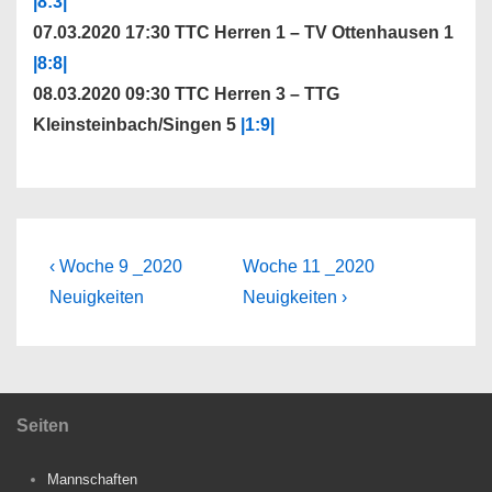
|8:3|
07.03.2020 17:30 TTC Herren 1 – TV Ottenhausen 1
|8:8|
08.03.2020 09:30 TTC Herren 3 – TTG
Kleinsteinbach/Singen 5
|1:9|
Beitragsnavigation
Vorheriger
Nächster
‹ Woche 9 _2020
Woche 11 _2020
Beitrag
Beitrag
Neuigkeiten
Neuigkeiten ›
ist
ist
Seiten
Mannschaften