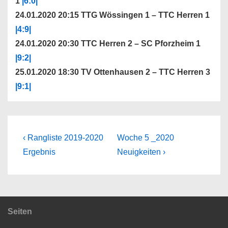
1
|6:0|
24.01.2020 20:15 TTG Wössingen 1 – TTC Herren 1
|4:9|
24.01.2020 20:30 TTC Herren 2 – SC Pforzheim 1
|9:2|
25.01.2020 18:30 TV Ottenhausen 2 – TTC Herren 3
|9:1|
Beitragsnavigation
Vorheriger
Nächster
‹ Rangliste 2019-2020
Woche 5 _2020
Beitrag
Beitrag
Ergebnis
Neuigkeiten ›
ist
ist
Seiten