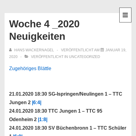
↓
Hauptnavigation
Zum
Inhalt
Woche 4 _2020
ME
Neuigkeiten
HANS WACKERNAGEL
VERÖFFENTLICHT AM
JANUAR 19,
2020
VERÖFFENTLICHT IN
UNCATEGORIZED
Zugehöriges Blättle
21.01.2020 18:30 SG-Ispringen/Neulingen 1 – TTC
Jungen 2
|6:4|
24.01.2020 18:30 TTC Jungen 1 – TTC 95
Odenheim 2
|1:8|
24.01.2020 18:30 SV Büchenbronn 1 – TTC Schüler